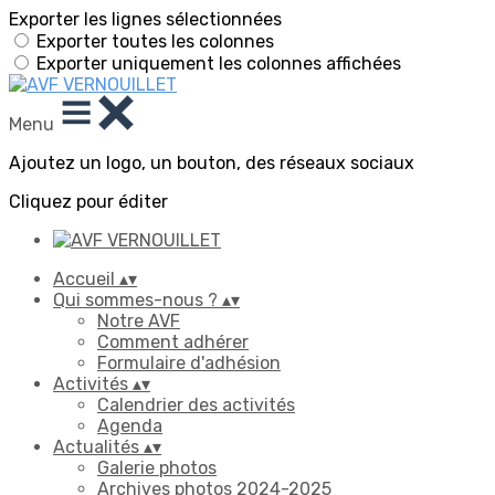
Exporter les lignes sélectionnées
Exporter toutes les colonnes
Exporter uniquement les colonnes affichées
Menu
Ajoutez un logo, un bouton, des réseaux sociaux
Cliquez pour éditer
Accueil
▴
▾
Qui sommes-nous ?
▴
▾
Notre AVF
Comment adhérer
Formulaire d'adhésion
Activités
▴
▾
Calendrier des activités
Agenda
Actualités
▴
▾
Galerie photos
Archives photos 2024-2025