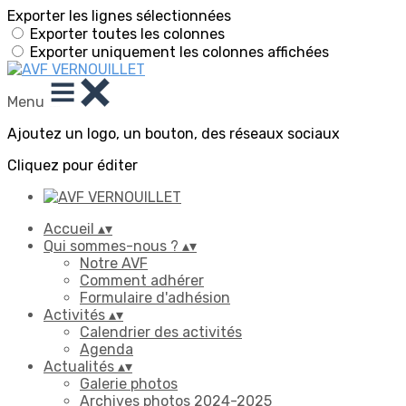
Exporter les lignes sélectionnées
Exporter toutes les colonnes
Exporter uniquement les colonnes affichées
Menu
Ajoutez un logo, un bouton, des réseaux sociaux
Cliquez pour éditer
Accueil
▴
▾
Qui sommes-nous ?
▴
▾
Notre AVF
Comment adhérer
Formulaire d'adhésion
Activités
▴
▾
Calendrier des activités
Agenda
Actualités
▴
▾
Galerie photos
Archives photos 2024-2025