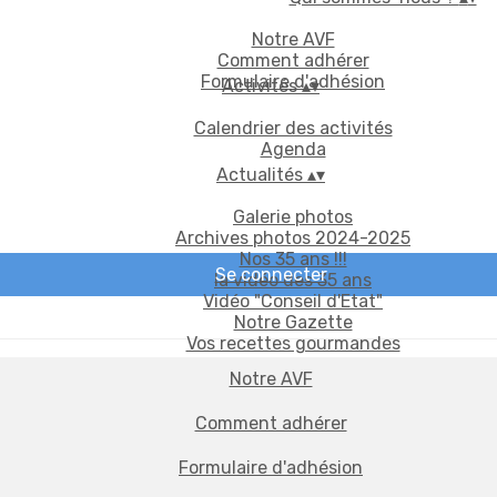
Notre AVF
Comment adhérer
Formulaire d'adhésion
Activités
▴
▾
Calendrier des activités
Agenda
Actualités
▴
▾
Galerie photos
Archives photos 2024-2025
Nos 35 ans !!!
Se connecter
la vidéo des 35 ans
Vidéo "Conseil d'Etat"
Notre Gazette
Vos recettes gourmandes
Notre AVF
Comment adhérer
Formulaire d'adhésion