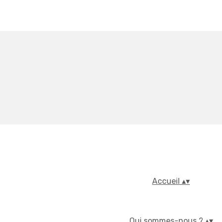
Accueil
▴
▾
Qui sommes-nous ?
▴
▾